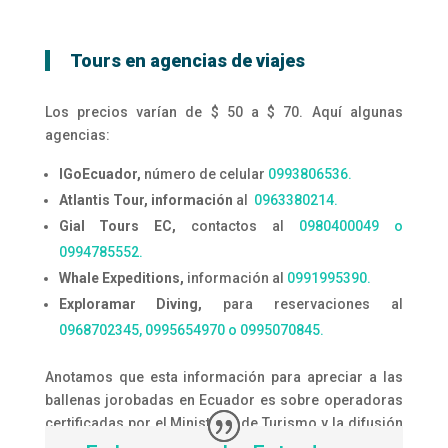
Tours en agencias de viajes
Los precios varían de $ 50 a $ 70. Aquí algunas
agencias:
IGoEcuador,
número de celular
0993806536.
Atlantis Tour, información
al
0963380214.
Gial Tours EC,
contactos al
0980400049 o
0994785552.
Whale Expeditions,
información al
0991995390.
Exploramar Diving,
para reservaciones al
0968702345, 0995654970 o 0995070845.
Anotamos que esta información para apreciar a las
ballenas jorobadas en Ecuador es sobre operadoras
certificadas por el Ministerio de Turismo y la difusión
la hacemos como un servicio al usuario.