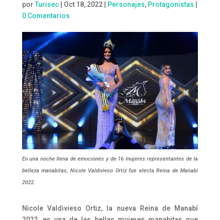
por
Turisec
|
Oct 18, 2022
|
Personajes
,
Protagonistas
|
0 Comentarios
En una noche llena de emociones y de 16 mujeres representantes de la
belleza manabitas, Nicole Valdivieso Ortiz fue electa Reina de Manabí
2022.
Nicole Valdivieso Ortiz, la nueva Reina de Manabí
2022, es una de las bellas mujeres manabitas que