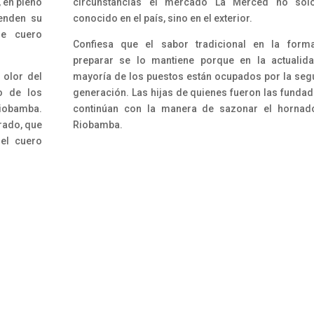
, en pleno
circunstancias el mercado La Merced no sol
ienden su
conocido en el país, sino en el exterior.
e cuero
Confiesa que el sabor tradicional en la form
preparar se lo mantiene porque en la actualid
 olor del
mayoría de los puestos están ocupados por la se
o de los
generación. Las hijas de quienes fueron las funda
Riobamba.
continúan con la manera de sazonar el hornad
rado, que
Riobamba.
el cuero