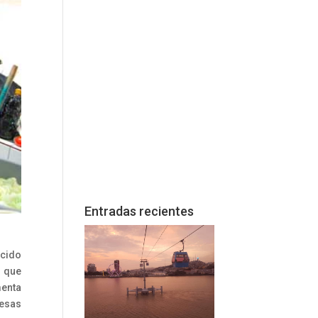
Entradas recientes
ocido
e que
menta
esas