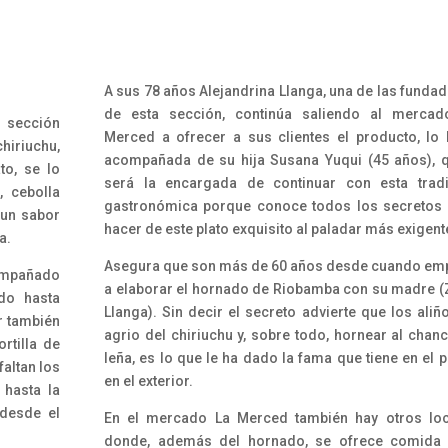
A sus 78 años Alejandrina Llanga, una de las funda
de esta sección, continúa saliendo al mercad
 sección
Merced a ofrecer a sus clientes el producto, lo
hiriuchu,
acompañada de su hija Susana Yuqui (45 años), 
to, se lo
será la encargada de continuar con esta tradi
, cebolla
gastronómica porque conoce todos los secretos
 un sabor
hacer de este plato exquisito al paladar más exigent
a.
Asegura que son más de 60 años desde cuando e
mpañado
a elaborar el hornado de Riobamba con su madre (
do hasta
Llanga). Sin decir el secreto advierte que los aliño
r también
agrio del chiriuchu y, sobre todo, hornear al chan
rtilla de
leña, es lo que le ha dado la fama que tiene en el p
faltan los
en el exterior.
 hasta la
 desde el
En el mercado La Merced también hay otros loc
donde, además del hornado, se ofrece comida