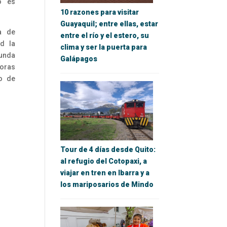
o es
10 razones para visitar
Guayaquil; entre ellas, estar
a de
entre el río y el estero, su
ad la
clima y ser la puerta para
gunda
Galápagos
doras
o de
Tour de 4 días desde Quito:
al refugio del Cotopaxi, a
viajar en tren en Ibarra y a
los mariposarios de Mindo