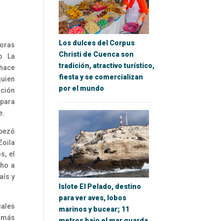
Los dulces del Corpus
doras
Christi de Cuenca son
o La
tradición, atractivo turístico,
 hace
fiesta y se comercializan
quien
por el mundo
ción
 para
e.
mpezó
Zoila
s, el
cho a
aís y
Islote El Pelado, destino
para ver aves, lobos
ales
marinos y bucear; 11
 más
metros bajo el mar guarda