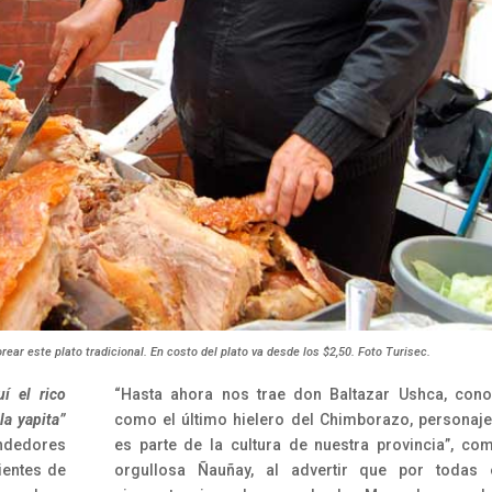
ar este plato tradicional. En costo del plato va desde los $2,50. Foto Turisec.
í el rico
“Hasta ahora nos trae don Baltazar Ushca, con
a yapita”
como el último hielero del Chimborazo, personaj
endedores
es parte de la cultura de nuestra provincia”, co
ientes de
orgullosa Ñauñay, al advertir que por todas 