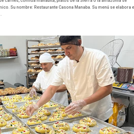
e carnes, comida manabita, platos de la Sierra o la amazonia se
ómico. Su nombre: Restaurante Casona Manaba. Su menú se elabora 
..