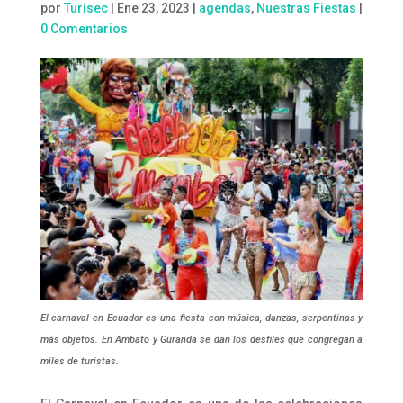
por
Turisec
|
Ene 23, 2023
|
agendas
,
Nuestras Fiestas
|
0 Comentarios
El carnaval en Ecuador es una fiesta con música, danzas, serpentinas y
más objetos. En Ambato y Guranda se dan los desfiles que congregan a
miles de turistas.