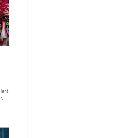
ilará
r,