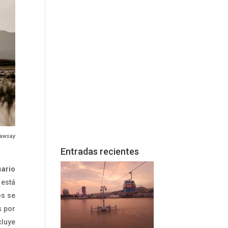
Kawsay
Entradas recientes
sario
 está
os se
s por
cluye