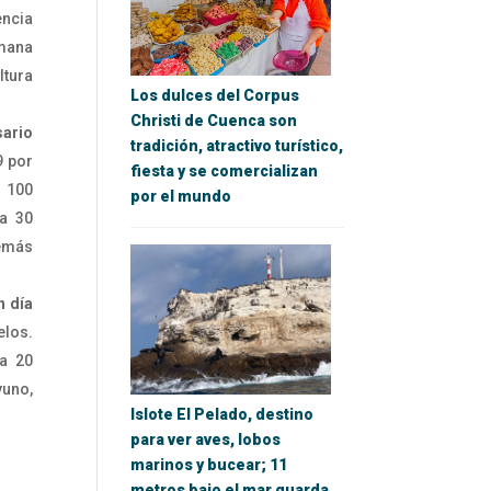
encia
emana
ltura
Los dulces del Corpus
Christi de Cuenca son
sario
tradición, atractivo turístico,
9 por
fiesta y se comercializan
 100
por el mundo
 a 30
demás
n día
elos.
 a 20
yuno,
Islote El Pelado, destino
para ver aves, lobos
marinos y bucear; 11
metros bajo el mar guarda