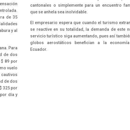
sensación
cantonales o simplemente para un encuentro fam
trolada.
que se anhela sea inolvidable.
ura de 35
El empresario espera que cuando el turismo extra
alidades
se reactive en su totalidad, la demanda de este 
abura y al
servicio turístico siga aumentando, pues así tambié
globos aerostáticos benefician a la economía
ana. Para
Ecuador.
ad de dos
 $ 89 por
timo vuelo
 cautivos
dad de dos
 $ 325 por
por día y