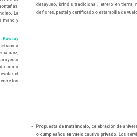
desayuno, brindis tradicional, letrero en tierra,
ontañas,
de flores, pastel y certificado o estampilla de vuel
ndino. La
de mano y
sa
Kawsay
r el sueño
rnández,
proyecto
nada como
evolar el
entre los
Propuesta de matrimonio, celebración de aniver
o cumpleaños en vuelo cautivo privado.
Los serv