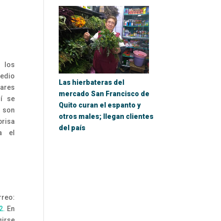
 los
medio
Las hierbateras del
dares
mercado San Francisco de
uí se
Quito curan el espanto y
 son
otros males; llegan clientes
brisa
del país
a el
rreo:
2.
En
girse