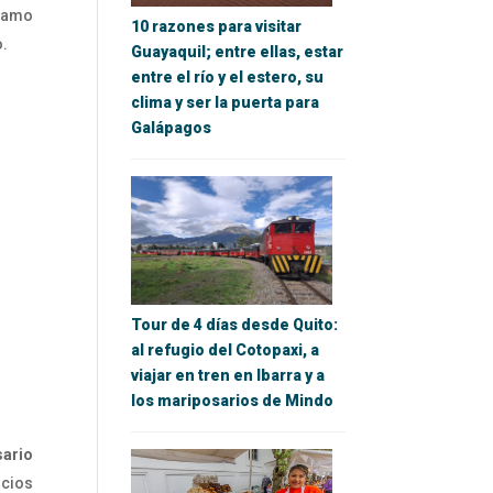
 ramo
10 razones para visitar
o.
Guayaquil; entre ellas, estar
entre el río y el estero, su
clima y ser la puerta para
Galápagos
Tour de 4 días desde Quito:
al refugio del Cotopaxi, a
viajar en tren en Ibarra y a
los mariposarios de Mindo
sario
icios