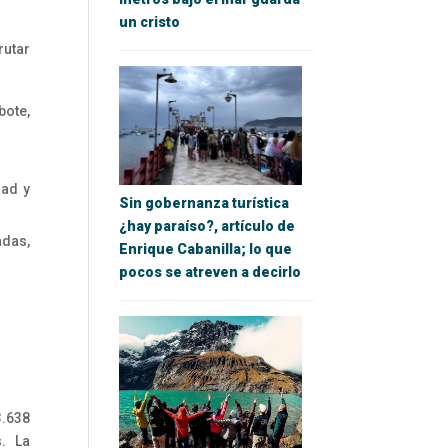
un cristo
rutar
ote,
dad y
Sin gobernanza turística
¿hay paraíso?, artículo de
das,
Enrique Cabanilla; lo que
pocos se atreven a decirlo
3.638
. La