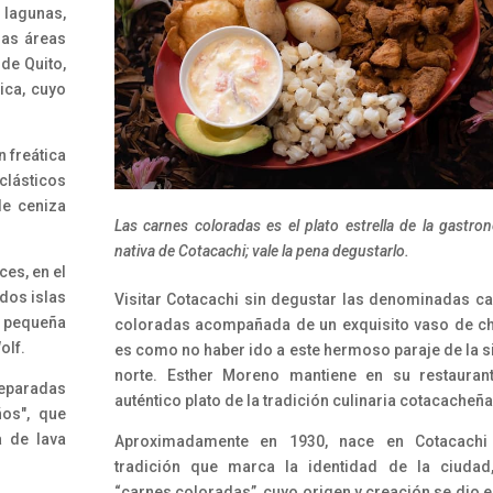
 lagunas,
las áreas
de Quito,
ica, cuyo
 freática
clásticos
de ceniza
Las carnes coloradas es el plato estrella de la gastro
nativa de Cotacachi; vale la pena degustarlo.
es, en el
 dos islas
Visitar Cotacachi sin degustar las denominadas c
 pequeña
coloradas acompañada de un exquisito vaso de c
olf.
es como no haber ido a este hermoso paraje de la s
norte. Esther Moreno mantiene en su restauran
separadas
auténtico plato de la tradición culinaria cotacacheña
os", que
a de lava
Aproximadamente en 1930, nace en Cotacachi
tradición que marca la identidad de la ciudad
“carnes coloradas”, cuyo origen y creación se dio e