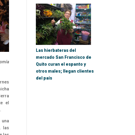
Las hierbateras del
mercado San Francisco de
nomía
Quito curan el espanto y
otros males; llegan clientes
del país
arnes
hicha
ierra
te el
.
 una
, las
n las