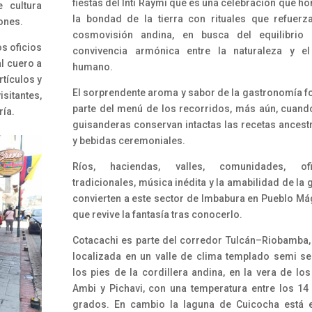
fiestas del Inti Raymi que es una celebración que ho
 cultura
la bondad de la tierra con rituales que refuerz
iones.
cosmovisión andina, en busca del equilibrio 
os oficios
convivencia armónica entre la naturaleza y el
l cuero a
humano.
rtículos y
El sorprendente aroma y sabor de la gastronomía 
sitantes,
parte del menú de los recorridos, más aún, cuand
ría.
guisanderas conservan intactas las recetas ancest
y bebidas ceremoniales.
Ríos, haciendas, valles, comunidades, ofi
tradicionales, música inédita y la amabilidad de la 
convierten a este sector de Imbabura en Pueblo Má
que revive la fantasía tras conocerlo.
Cotacachi es parte del corredor Tulcán–Riobamba,
localizada en un valle de clima templado semi s
los pies de la cordillera andina, en la vera de los
Ambi y Pichavi, con una temperatura entre los 14
grados. En cambio la laguna de Cuicocha está 