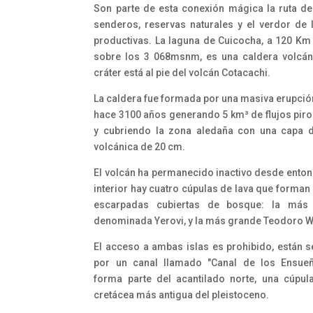
Son parte de esta conexión mágica la ruta de
senderos, reservas naturales y el verdor de 
productivas. La laguna de Cuicocha, a 120 Km 
sobre los 3 068msnm, es una caldera volcán
cráter está al pie del volcán Cotacachi.
La caldera fue formada por una masiva erupción
hace 3100 años generando 5 km³ de flujos piro
y cubriendo la zona aledaña con una capa 
volcánica de 20 cm.
El volcán ha permanecido inactivo desde entonc
interior hay cuatro cúpulas de lava que forman
escarpadas cubiertas de bosque: la más
denominada Yerovi, y la más grande Teodoro W
El acceso a ambas islas es prohibido, están 
por un canal llamado "Canal de los Ensueñ
forma parte del acantilado norte, una cúpul
cretácea más antigua del pleistoceno.