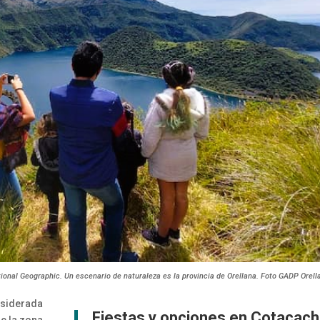
ional Geographic. Un escenario de naturaleza es la provincia de Orellana. Foto GADP Orell
nsiderada
Fiestas y opciones en Cotacach