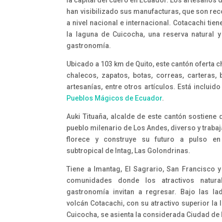
la capital del cuero en Ecuador. Los artesanos 
han visibilizado sus manufacturas, que son re
a nivel nacional e internacional. Cotacachi ti
la laguna de Cuicocha, una reserva natural y
gastronomía.
Ubicado a 103 km de Quito, este cantón oferta 
chalecos, zapatos, botas, correas, carteras, b
artesanías, entre otros artículos. Está incluido
Pueblos Mágicos de Ecuador
.
Auki Tituaña, alcalde de este cantón sostiene 
pueblo milenario de Los Andes, diverso y traba
florece y construye su futuro a pulso en 
subtropical de Intag, Las Golondrinas.
Tiene a Imantag, El Sagrario, San Francisco y
comunidades donde los atractivos natura
gastronomía invitan a regresar. Bajo las la
volcán Cotacachi, con su atractivo superior la
Cuicocha, se asienta la considerada Ciudad de 