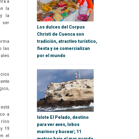
nra a
an la
y la
 ser
Los dulces del Corpus
Christi de Cuenca son
forma
tradición, atractivo turístico,
o las
fiesta y se comercializan
rales
por el mundo
cios
gente
gico,
 está
eco a
Islote El Pelado, destino
 ríos
para ver aves, lobos
 y 19
marinos y bucear; 11
en el
metros bajo el mar guarda