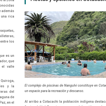
de la zona
conocidas
ene además
 una rica
chaquetas,
illeteras,
 entre los
que es un
jador, que
el valle
 Quiroga,
El complejo de piscinas de Nangulvi constituye en Cota
les y la
un espacio para la recreación y descanso.
deras del
 laguna de
Al arribo a Cotacachi la población indígena destac
Paz, en el