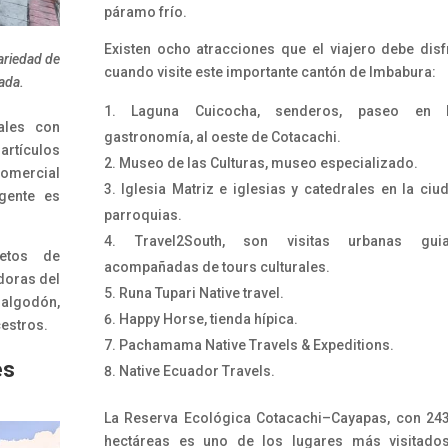
páramo frío.
Existen ocho atracciones que el viajero debe disf
ariedad de
cuando visite este importante cantón de Imbabura:
zada.
Laguna Cuicocha, senderos, paseo en b
ales con
gastronomía, al oeste de Cotacachi.
artículos
Museo de las Culturas, museo especializado.
comercial
Iglesia Matriz e iglesias y catedrales en la ciu
gente es
parroquias.
Travel2South, son visitas urbanas guia
etos de
acompañadas de tours culturales.
doras del
Runa Tupari Native travel.
 algodón,
Happy Horse, tienda hípica.
cestros.
Pachamama Native Travels & Expeditions.
es
Native Ecuador Travels.
La Reserva Ecológica Cotacachi–Cayapas, con 24
hectáreas es uno de los lugares más visitados