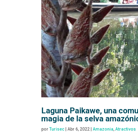
Laguna Paikawe, una comuni
magia de la selva amazóni
por
Turisec
|
Abr 6, 2022
|
Amazonia
,
Atractivos