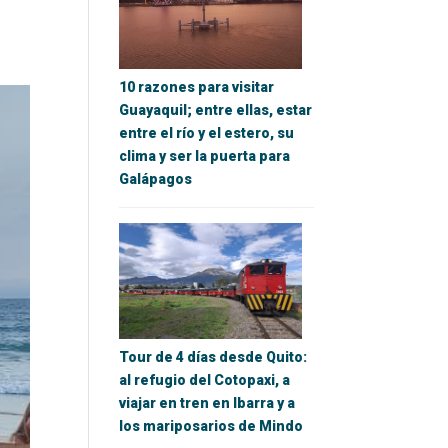
10 razones para visitar
Guayaquil; entre ellas, estar
entre el río y el estero, su
clima y ser la puerta para
Galápagos
Tour de 4 días desde Quito:
al refugio del Cotopaxi, a
viajar en tren en Ibarra y a
los mariposarios de Mindo