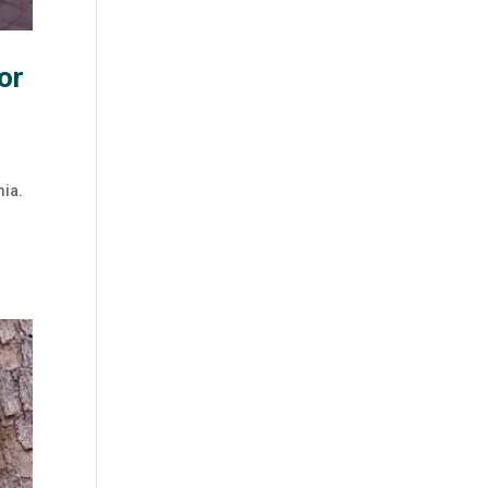
or
mia.