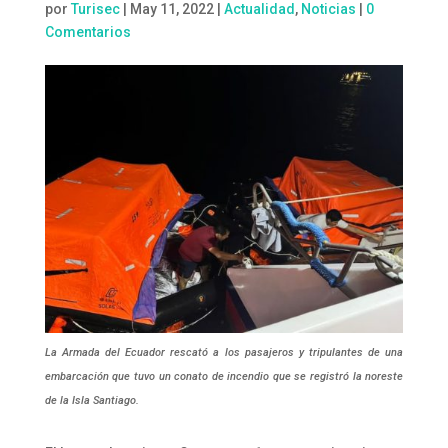
por
Turisec
|
May 11, 2022
|
Actualidad
,
Noticias
|
0
Comentarios
La Armada del Ecuador rescató a los pasajeros y tripulantes de una
embarcación que tuvo un conato de incendio que se registró la noreste
de la Isla Santiago.