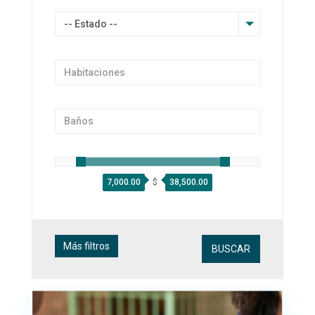
-- Estado --
$
7,000.00
38,500.00
Ático
Calefacción
de gas
Más filtros
BUSCAR
Balcón
Bodega
Cancha de
Compactadores