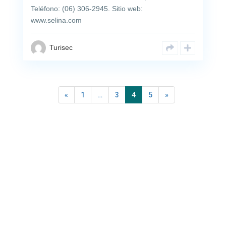
Teléfono: (06) 306-2945. Sitio web:
www.selina.com
Turisec
«
1
…
3
4
5
»