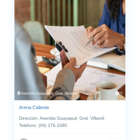
baloncesto
de basura
Chimenea
Piscina
Vista al lago
Térmosifon
solar
Ducha
Bar de casa
separada
Remodelado
Tragaluces
Superficies de
Avenida Guayaquil, Gral. Villamil.
0
piedra
Arena Caliente
Campo de golf
Gimnasio
Dirección: Avenida Guayaquil, Gral. Villamil.
Patio trasero
Animales
Teléfono: (04) 276-1580.
adminitidos