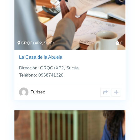
GRQC+XP2, Sucúa.
0
La Casa de la Abuela
Dirección: GRQC+XP2, Sucúa.
Teléfono: 0968741320.
Turisec