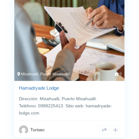
Misahualli, Puerto Misahuallí.
0
Hamadryade Lodge
Dirección: Misahualli, Puerto Misahuallí.
Teléfono: 0988225413. Sitio web: hamadryade-
lodge.com
Turisec