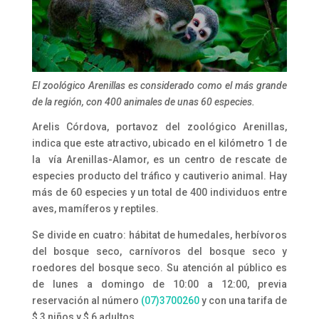
El zoológico Arenillas es considerado como el más grande
de la región, con 400 animales de unas 60 especies.
Arelis Córdova, portavoz del zoológico Arenillas,
indica que este atractivo, ubicado en el k
ilómetro 1 de
la vía Arenillas-Alamor,
es un centro de rescate de
especies producto del tráfico y cautiverio animal. Hay
más de 60 especies y un total de 400 individuos entre
aves, mamíferos y
reptiles.
Se divide en cuatro: hábitat de humedales, herbívoros
del bosque seco, carnívoros del bosque seco y
roedores del bosque seco. Su atención al público es
de lunes a domingo de 10:00 a 12:00, previa
reservación al número
(07)3700260
y con una tarifa de
$ 3 niños y $ 6 adultos.