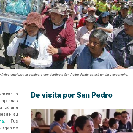
 y fieles empiezan la caminata con destino a San Pedro donde estará un día y una noche.
De visita por San Pedro
xpresa la
tempranas
alizó una
desde su
ta
. Fue
 virgen de