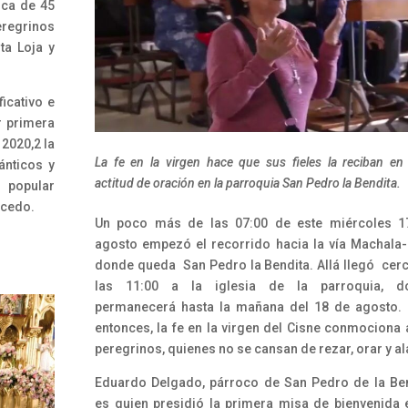
rca de 45
regrinos
ta Loja y
.
icativo e
r primera
 2020,2 la
La fe en la virgen hace que sus fieles la reciban en 
ánticos y
actitud de oración en la parroquia San Pedro la Bendita.
u popular
icedo.
Un poco más de las 07:00 de este miércoles 1
agosto empezó el recorrido hacia la vía Machala-
donde queda San Pedro la Bendita. Allá llegó cer
las 11:00 a la iglesia de la parroquia, d
permanecerá hasta la mañana del 18 de agosto.
entonces, la fe en la virgen del Cisne conmociona 
peregrinos, quienes no se cansan de rezar, orar y al
Eduardo Delgado, párroco de San Pedro de la Be
es quien presidió la primera misa de bienvenida 