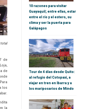
10 razones para visitar
Guayaquil; entre ellas, estar
entre el río y el estero, su
clima y ser la puerta para
Galápagos
total
7 de
Loja,
ca de
Tour de 4 días desde Quito:
onde
al refugio del Cotopaxi, a
 Para
viajar en tren en Ibarra y a
a los
los mariposarios de Mindo
abar.
ndita
en la