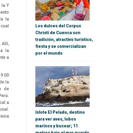
 la Y
iento
ía la
Los dulces del Corpus
 cual
Christi de Cuenca son
tradición, atractivo turístico,
Allí,
fiesta y se comercializan
a la
por el mundo
nte a
19:00
de la
n de
Perú.
cal a
onal.
Islote El Pelado, destino
lesia
para ver aves, lobos
marinos y bucear; 11
metros bajo el mar guarda