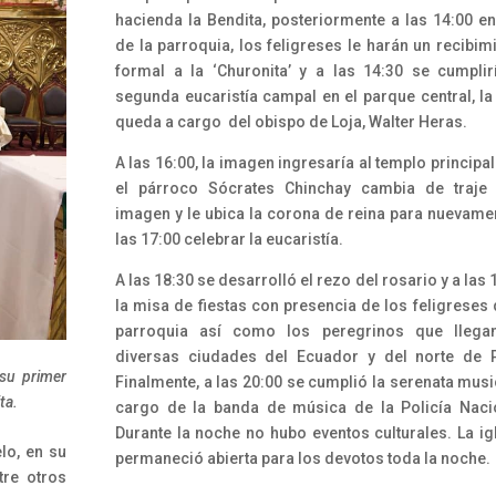
hacienda la Bendita, posteriormente a las 14:00 en
de la parroquia, los feligreses le harán un recibim
formal a la ‘Churonita’ y a las 14:30 se cumplir
segunda eucaristía campal en el parque central, la
queda a cargo del obispo de Loja, Walter Heras.
A las 16:00, la imagen ingresaría al templo principal. 
el párroco Sócrates Chinchay cambia de traje 
imagen y le ubica la corona de reina para nuevame
las 17:00 celebrar la eucaristía.
A las 18:30 se desarrolló el rezo del rosario y a las 
la misa de fiestas con presencia de los feligreses 
parroquia así como los peregrinos que llega
diversas ciudades del Ecuador y del norte de 
 su primer
Finalmente, a las 20:00 se cumplió la serenata musi
ta.
cargo de la banda de música de la Policía Naci
Durante la noche no hubo eventos culturales. La ig
elo, en su
permaneció abierta para los devotos toda la noche.
tre otros