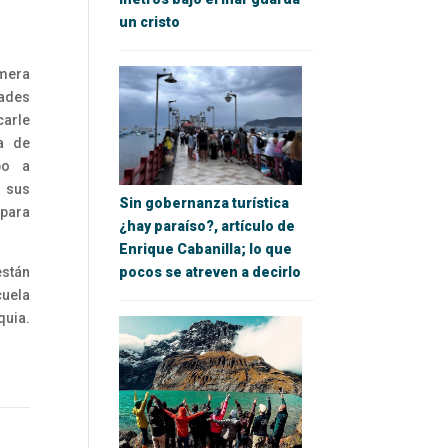
un cristo
imera
dades
arle
a de
bo a
 sus
Sin gobernanza turística
 para
¿hay paraíso?, artículo de
Enrique Cabanilla; lo que
están
pocos se atreven a decirlo
cuela
quia.