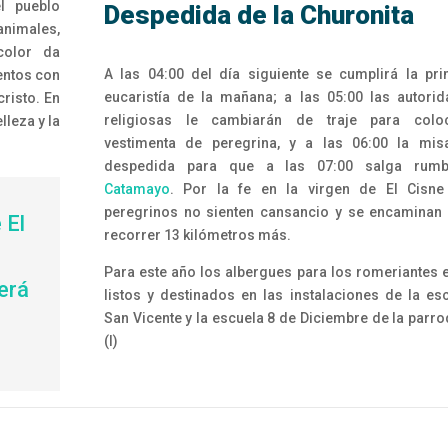
l pueblo
Despedida de la Churonita
imales,
color da
A las 04:00 del día siguiente se cumplirá la pr
mentos con
eucaristía de la mañana; a las 05:00 las autori
risto. En
religiosas le cambiarán de traje para coloc
lleza y la
vestimenta de peregrina, y a las 06:00 la mis
despedida para que a las 07:00 salga rum
Catamayo
. Por la fe en la virgen de El Cisne
peregrinos no sienten cansancio y se encaminan
 El
recorrer 13 kilómetros más.
a
Para este año los albergues para los romeriantes 
rerá
listos y destinados en las instalaciones de la es
San Vicente y la escuela 8 de Diciembre de la parro
(I)