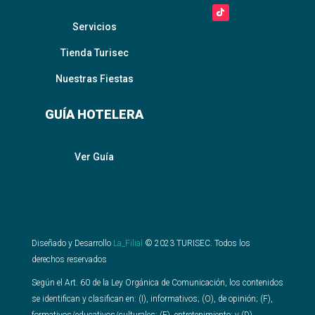
Servicios
Tienda Turisec
Nuestras Fiestas
GUÍA HOTELERA
Ver Guía
Diseñado y Desarrollo
La_Filial
©
2023
TURISEC. Todos los
derechos reservados
Según el Art. 60 de la Ley Orgánica de Comunicación, los contenidos
se identifican y clasifican en: (I), informativos; (O), de opinión; (F),
formativos/educativos/culturales; (E), entretenimiento; y (D),