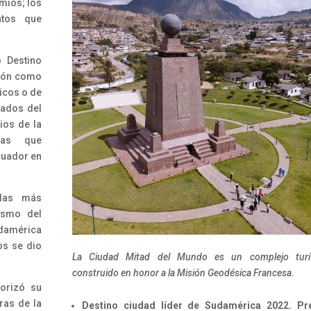
mios; los
ntos que
 Destino
rdón como
icos o de
iados del
ios de la
ias que
uador en
 las más
ismo del
udamérica
os se dio
La Ciudad Mitad del Mundo es un complejo turí
construido en honor a la Misión Geodésica Francesa.
orizó su
ras de la
Destino ciudad líder de Sudamérica 2022. Pr