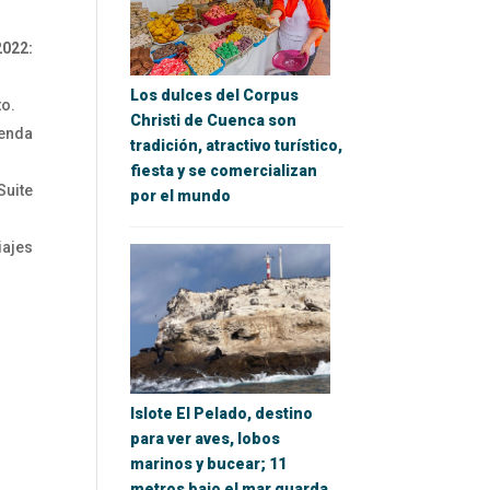
022:
Los dulces del Corpus
to.
Christi de Cuenca son
enda
tradición, atractivo turístico,
fiesta y se comercializan
ite
por el mundo
ajes
Islote El Pelado, destino
para ver aves, lobos
marinos y bucear; 11
metros bajo el mar guarda