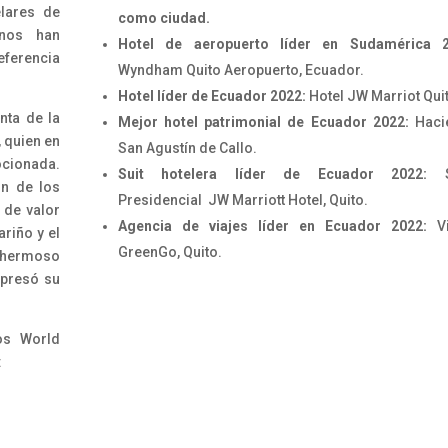
elares de
como ciudad.
 nos han
Hotel de aeropuerto líder en Sudamérica 2
eferencia
Wyndham Quito Aeropuerto, Ecuador.
Hotel líder de Ecuador 2022:
Hotel JW Marriot Qui
nta de la
Mejor hotel patrimonial de Ecuador 2022:
Haci
 quien en
San Agustín de Callo.
ocionada.
Suit hotelera líder de Ecuador 2022:
Su
ón de los
Presidencial JW Marriott Hotel, Quito.
 de valor
Agencia de viajes líder en Ecuador 2022:
Vi
riño y el
GreenGo, Quito.
n hermoso
xpresó su
os World
: