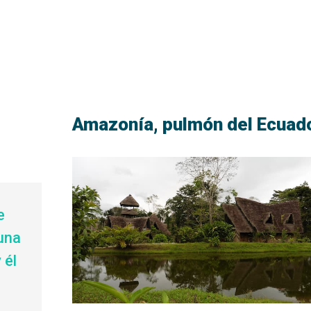
Amazonía, pulmón del Ecuad
e
una
 él