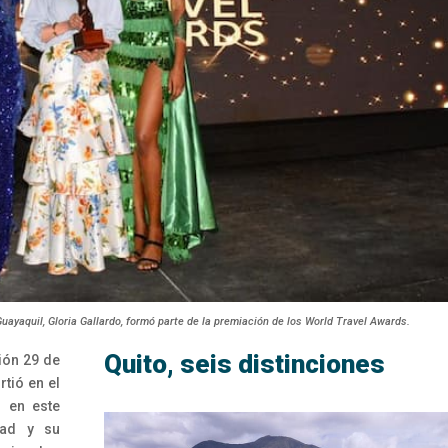
ayaquil, Gloria Gallardo, formó parte de la premiación de los World Travel Awards.
Quito, seis distinciones
ión 29 de
tió en el
r en este
dad y su