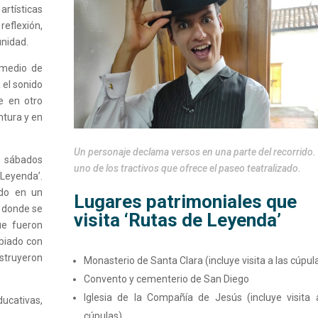
artísticas
flexión,
unidad.
 medio de
 el sonido
te en otro
ntura y en
Un personaje declama versos en una parte del recorrido.
s sábados
uno de los tractivos que ofrece el paseo teatralizado.
 Leyenda’.
ado
en un
Lugares patrimoniales que
, donde se
visita ‘Rutas de Leyenda’
que fueron
mbiado con
struyeron
Monasterio de Santa Clara (incluye visita a las cúpul
Convento y cementerio de San Diego
Iglesia de la Compañía de Jesús (incluye visita 
ducativas,
cúpulas)