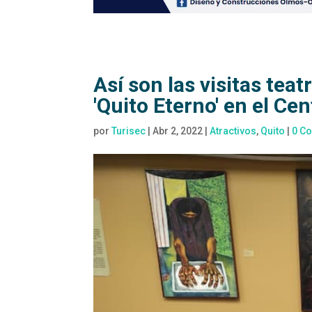
Así son las visitas tea
'Quito Eterno' en el Cen
por
Turisec
|
Abr 2, 2022
|
Atractivos
,
Quito
|
0 C