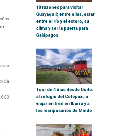
10 razones para visitar
Guayaquil; entre ellas, estar
niños
entre el río y el estero, su
ad)
clima y ser la puerta para
Galápagos
rrido
licía
Tour de 4 días desde Quito:
al refugio del Cotopaxi, a
16:00
viajar en tren en Ibarra y a
los mariposarios de Mindo