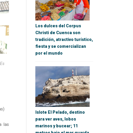
Los dulces del Corpus
Christi de Cuenca son
tradición, atractivo turístico,
fiesta y se comercializan
por el mundo
 Es
as)
Islote El Pelado, destino
para ver aves, lobos
a las
marinos y bucear; 11
metros bajo el mar guarda