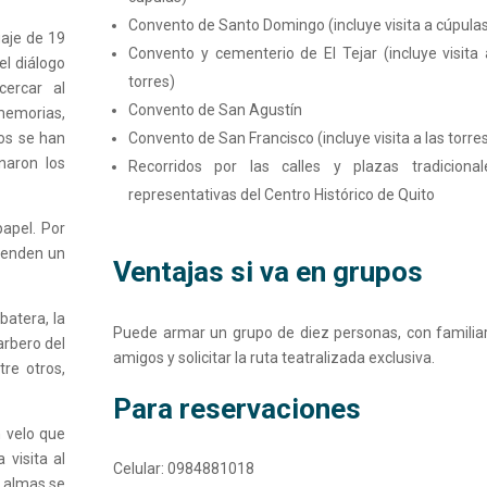
Convento de Santo Domingo
(incluye visita a cúpula
gaje de 19
Convento y cementerio de El Tejar (incluye visita 
el diálogo
torres)
cercar al
Convento de San Agustín
memorias,
Convento de San Francisco (incluye visita a las torre
tos se han
naron los
Recorridos por las calles y plazas tradiciona
representativas del Centro Histórico de Quito
papel. Por
prenden un
Ventajas si va en grupos
rbatera, la
Puede armar un grupo de diez personas, con familia
arbero del
amigos y solicitar la ruta teatralizada exclusiva.
tre otros,
Para reservaciones
n velo que
 visita al
Celular: 0984881018
s almas se