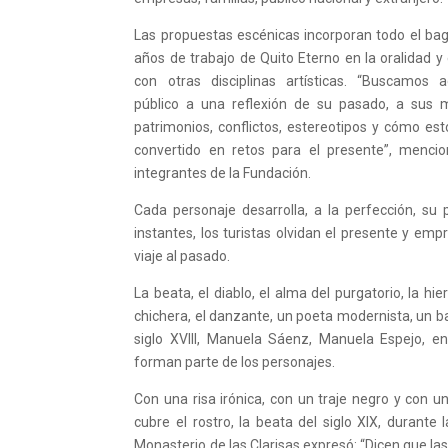
Las propuestas escénicas incorporan todo el ba
años de trabajo de Quito Eterno en la oralidad y 
con otras disciplinas artísticas. “Buscamos a
público a una reflexión de su pasado, a sus 
patrimonios, conflictos, estereotipos y cómo es
convertido en retos para el presente”, mencio
integrantes de la Fundación.
Cada personaje desarrolla, a la perfección, su 
instantes, los turistas olvidan el presente y em
viaje al pasado.
La beata, el diablo, el alma del purgatorio, la hie
chichera, el danzante, un poeta modernista, un b
siglo XVIII, Manuela Sáenz, Manuela Espejo, en
forman parte de los personajes.
Con una risa irónica, con un traje negro y con u
cubre el rostro, la beata del siglo XIX, durante la
Monasterio de las Clarisas expresó: “Dicen que la