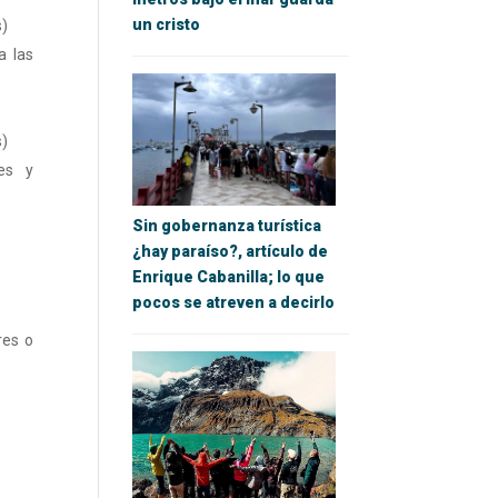
un cristo
s)
a las
s)
les y
Sin gobernanza turística
¿hay paraíso?, artículo de
Enrique Cabanilla; lo que
pocos se atreven a decirlo
res o