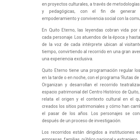
en proyectos culturales, a través de metodologías 
y pedagógicas, con el fin de generar re
empoderamiento y convivencia social con la com
En Quito Eterno, las leyendas cobran vida por
cada personaje. Los atuendos de la época y hasta
de la voz de cada intérprete ubican al visitan
tiempo, convirtiendo al recorrido en una gran ave
una experiencia exclusiva.
Quito Eterno tiene una programación regular lo
en la tarde o en noche, con el programa ‘Rutas de
Organizan y desarrollan el recorrido
teatraliz
espacio patrimonial del Centro Histórico de Quito
relata el origen y el contexto cultural en el 
creados los sitios patrimoniales y cómo han ca
el pasar de los años. Los personajes se con
después de un proceso de investigación.
Los recorridos están dirigidos a instituciones e
empresas, familias, público nacional y extranjero.