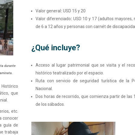
Valor general
:
USD 15 y 20
Valor diferenciado
:
USD 10 y 17 (adultos mayores, 
de 6 a 12 años y personas con carnét de discapacid
¿Qué incluye?
Acceso al lugar patrimonial que se visita y el reco
nta durante
histórico teatralizado por el espacio.
 caminata.
Ruta con servicio de seguridad turística de la Po
 Histórico
Nacional.
tico, que
Dos horas de recorrido, que comienza partir de las 
nial.
de los sábados.
rios, etc.
a conocer
a guía de
ue trabaja