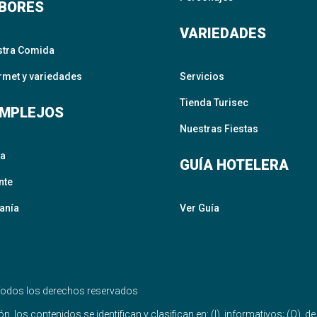
BORES
VARIEDADES
stra Comida
met y variedades
Servicios
Tienda Turisec
MPLEJOS
Nuestras Fiestas
ta
GUÍA HOTELERA
nte
anía
Ver Guía
odos los derechos reservados
, los contenidos se identifican y clasifican en: (I), informativos; (O), d