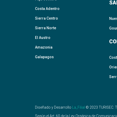
SA
Costa Adentro
Sierra Centro
Nue
Sierra Norte
Gour
El Austro
CO
Amazonia
Galapagos
Cos
Orie
Serr
Diseñado y Desarrollo
La_Filial
©
2023
TURISEC. T
Según el Art. 60 de la Ley Orgánica de Comunicación