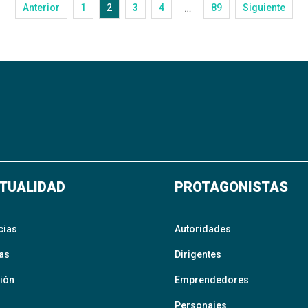
Anterior
1
2
3
4
89
Siguiente
…
TUALIDAD
PROTAGONISTAS
cias
Autoridades
as
Dirigentes
ión
Emprendedores
Personajes