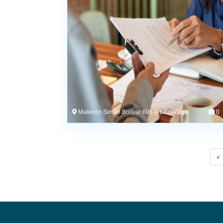
Malecón Simón Bolívar 606 y, Luzarraga.
0
«