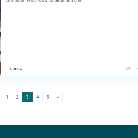
256-5555. Web: www.hotelramada.com
Turisec
1
2
3
4
5
»