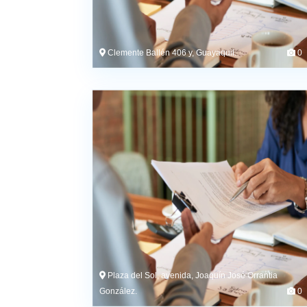
Clemente Ballén 406 y, Guayaquil.
0
Plaza del Sol, avenida, Joaquín José Orrantia
González.
0