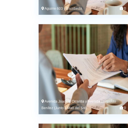
Aguirre 603 y Escobedo.
0
Avenida Joaquín Orrantia y avenida Leopoldo
Benítez (Junto a Mall del Sol).
0