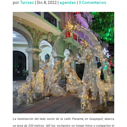
por
Turisec
|
Dic 8, 2022
|
agendas
|
0 Comentarios
La iluminación del lado oeste de la calle Panamá, en Guayaquil, abarca
un área de 250 metros. Allí los visitantes se toman fotos y comparten el