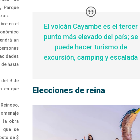
, Parque
tros.
ubre en el
El volcán Cayambe es el tercer
ronómico
punto más elevado del país; se
tendrá un
puede hacer turismo de
a personas
excursión, camping y escalada
acidades
s de hasta
 del 9 de
Elecciones de reina
a en que
Reinoso,
 homenaje
n la obra
al que se
costo de $