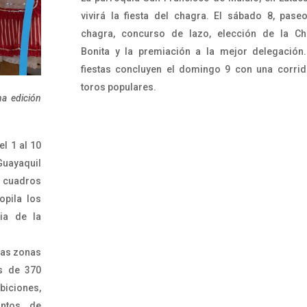
vivirá la fiesta del chagra. El sábado 8, pase
chagra, concurso de lazo, elección de la Ch
Bonita y la premiación a la mejor delegación
fiestas concluyen el domingo 9 con una corri
toros populares.
a edición
el 1 al 10
Guayaquil
 cuadros
opila los
ia de la
rias zonas
ás de 370
iciones,
untos de