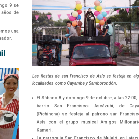
ingo 9 se
2 años de
cemos una
cuador.
il
Las fiestas de san Francisco de Asís se festeja en al
localidades como Cayambe y Samborondón.
El Sábado 8 y domingo 9 de octubre, a las 22:00, 
barrio San Francisco- Ascázubi, de Cay
(Pichincha) se festeja al patrono san Francis
Asís con el grupo musical Amigos Millonari
Kamari.
La parroquia San Francisco de Mulaló, en Latac