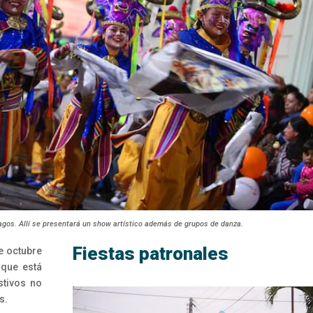
Lagos. Allí se presentará un show artístico además de grupos de danza.
Fiestas patronales
e octubre
 que está
stivos no
s.