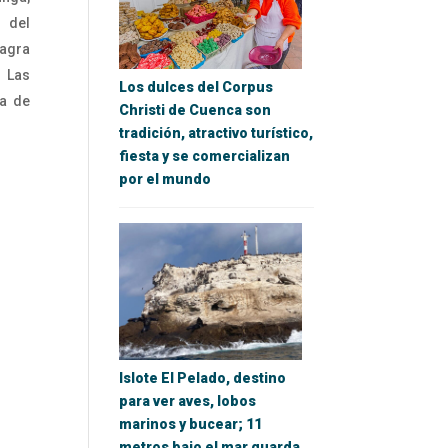
o del
agra
. Las
Los dulces del Corpus
da de
Christi de Cuenca son
tradición, atractivo turístico,
fiesta y se comercializan
por el mundo
Islote El Pelado, destino
para ver aves, lobos
marinos y bucear; 11
metros bajo el mar guarda