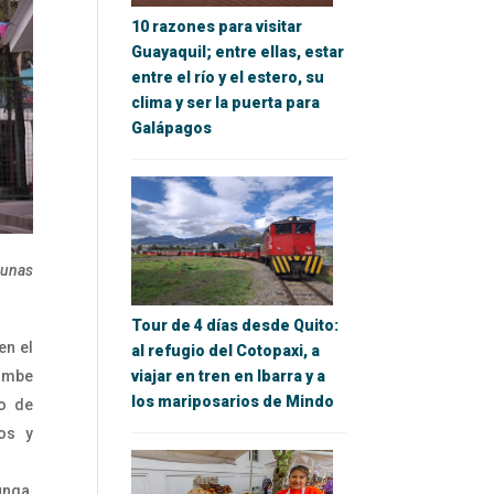
10 razones para visitar
Guayaquil; entre ellas, estar
entre el río y el estero, su
clima y ser la puerta para
Galápagos
gunas
Tour de 4 días desde Quito:
en el
al refugio del Cotopaxi, a
ambe
viajar en tren en Ibarra y a
los mariposarios de Mindo
co de
os y
unga,