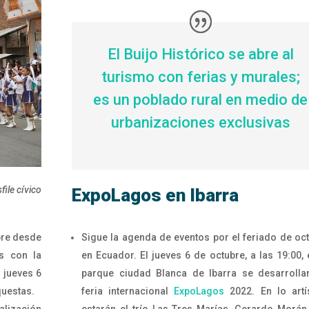
El Buijo Histórico se abre al
turismo con ferias y murales;
es un poblado rural en medio de
urbanizaciones exclusivas
file cívico
ExpoLagos en Ibarra
Sigue la agenda de eventos por el feriado de oc
bre desde
en Ecuador. El jueves 6 de octubre, a las 19:00, 
as con la
parque ciudad Blanca de Ibarra se desarrolla
 jueves 6
feria internacional
ExpoLagos
2022. En lo artí
questas.
estarán el trío Las Tres Marías, Gerardo Morán