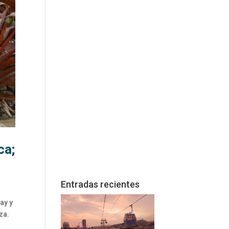
ca;
Entradas recientes
ay y
za.