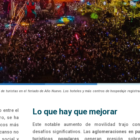
ord de turistas en el feriado de Año Nuevo. Los hoteles y más centros de hospedaje registr
Lo que hay que mejorar
 entre el
ro, se ha
Este notable aumento de movilidad trajo con
ticos más
desafíos significativos. Las
aglomeraciones en pu
scanso no
turísticos populares
generan presión sobr
 social y