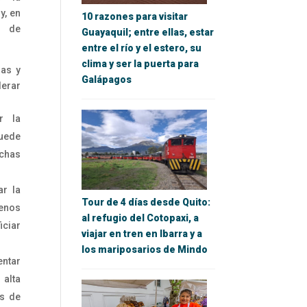
y, en
10 razones para visitar
s de
Guayaquil; entre ellas, estar
entre el río y el estero, su
clima y ser la puerta para
ras y
Galápagos
erar
r la
puede
chas
ar la
Tour de 4 días desde Quito:
enos
al refugio del Cotopaxi, a
iciar
viajar en tren en Ibarra y a
los mariposarios de Mindo
ntar
 alta
os de