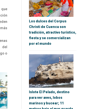
s que
ación
Los dulces del Corpus
eden
Christi de Cuenca son
 más
tradición, atractivo turístico,
fiesta y se comercializan
enas
por el mundo
o del
sgo o
Islote El Pelado, destino
para ver aves, lobos
marinos y bucear; 11
metros bajo el mar guarda