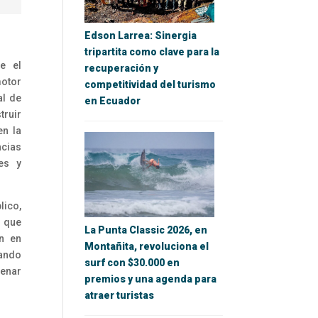
Edson Larrea: Sinergia
tripartita como clave para la
e el
recuperación y
otor
competitividad del turismo
al de
en Ecuador
truir
en la
cias
tes y
lico,
a que
La Punta Classic 2026, en
n en
Montañita, revoluciona el
gando
surf con $30.000 en
renar
premios y una agenda para
atraer turistas