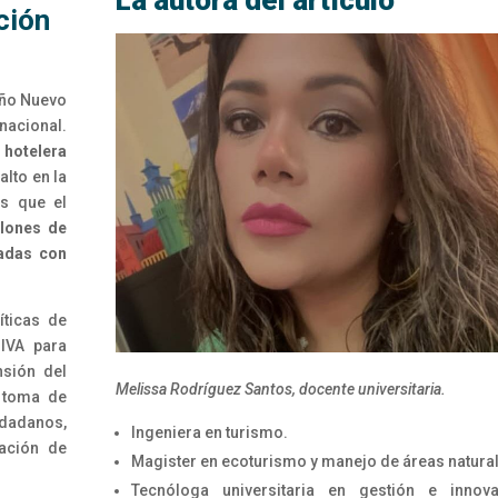
La autora del artículo
ción
Año Nuevo
nacional.
hotelera
 alto en la
as que el
lones de
nadas con
íticas de
IVA para
nsión del
Melissa Rodríguez Santos, docente universitaria.
a toma de
adanos,
Ingeniera en turismo.
vación de
Magister en ecoturismo y manejo de áreas natura
Tecnóloga universitaria en gestión e innova