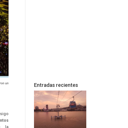
aron un
Entradas recientes
sigo
ntos
e la