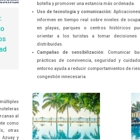
botella y promover una estancia más ordenada.
Uso de tecnología y comunicación:
Aplicacione
:
informen en tiempo real sobre niveles de ocup
to
en playas, parques o centros históricos pu
orientar a los turistas a tomar decisiones
os
distribuidas.
dad
Campañas de sensibilización:
Comunicar bu
prácticas de convivencia, seguridad y cuidad
entorno ayuda a reducir comportamientos de rie
congestión innecesaria.
últiples
hoteleras
ercanas al
nte como
ís; otras
, Azuay y