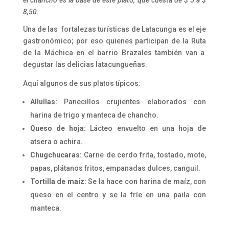
el chancho es la base de este plato, que cuesta de $ 5 a $
8,50.
Una de las fortalezas turísticas de Latacunga es el eje
gastronómico; por eso quienes participan de la Ruta
de la Máchica en el barrio Brazales también van a
degustar las delicias latacungueñas.
Aquí algunos de sus platos típicos:
Allullas:
Panecillos crujientes elaborados con
harina de trigo y manteca de chancho.
Queso de hoja:
Lácteo envuelto en una hoja de
atsera o achira.
Chugchucaras:
Carne de cerdo frita, tostado, mote,
papas, plátanos fritos, empanadas dulces, canguil.
Tortilla de maíz:
Se la hace con harina de maíz, con
queso en el centro y se la fríe en una paila con
manteca.