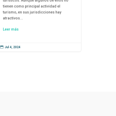
turísticos. Aunque algunos de ellos no
tienen como principal actividad el
turismo, en sus jurisdicciones hay
atractivos...
Leer más

Jul 4, 2024