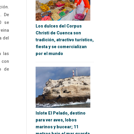
ción.
s. De
0 se
Los dulces del Corpus
reina
Christi de Cuenca son
a del
tradición, atractivo turístico,
fiesta y se comercializan
a las
por el mundo
a con
o de
Islote El Pelado, destino
para ver aves, lobos
marinos y bucear; 11
metros bajo el mar guarda