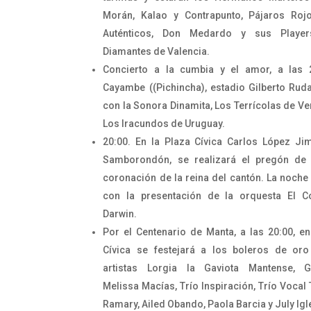
Morán, Kalao y Contrapunto, Pájaros Roj
Auténticos, Don Medardo y sus Playe
Diamantes de Valencia.
Concierto a la cumbia y el amor, a las 
Cayambe ((Pichincha), estadio Gilberto Rud
con la Sonora Dinamita, Los Terrícolas de Ve
Los Iracundos de Uruguay.
20:00. En la Plaza Cívica Carlos López Ji
Samborondón, se realizará el pregón de 
coronación de la reina del cantón. La noche
con la presentación de la orquesta El 
Darwin.
Por el Centenario de Manta, a las 20:00, en
Cívica se festejará a los boleros de or
artistas Lorgia la Gaviota Mantense, G
Melissa Macías, Trío Inspiración, Trío Vocal 
Ramary, Ailed Obando, Paola Barcia y July Igl