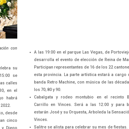
ación con
A las 19:00 en el parque Las Vegas, de Portoviej
desarrolla el evento de elección de Reina de Ma
Participan representantes de 16 de los 22 canton
elebra su
esta provincia. La parte artística estará a cargo 
15:00 se
banda
Retro Machine, con música de las décad
las calles
los 70, 80 y 90.
30, en el
Cabalgata y rodeo montubio en el recinto B
go habrá
Carrillo en Vinces. Será a las 12:00 y para b
 2022.
estarán José y su Orquesta, Arboleda la Sensaci
jo, desde
Vinces.
lan cinco
Salitre se alista para celebrar su mes de fiestas.
 y Diego