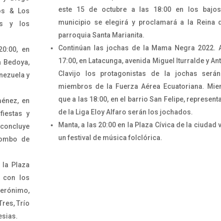
este 15 de octubre a las 18:00 en los bajos
os & Los
municipio se elegirá y proclamará a la Reina 
rs y los
parroquia Santa Marianita.
Continúan las jochas de la Mama Negra 2022. 
20:00, en
17:00, en Latacunga, avenida Miguel Iturralde y An
a Bedoya,
Clavijo los protagonistas de la jochas serán
nezuela y
miembros de la Fuerza Aérea Ecuatoriana. Mie
que a las 18:00, en el barrio San Felipe, represent
ménez, en
de la Liga Eloy Alfaro serán los jochados.
fiestas y
Manta, a las 20:00 en la Plaza Cívica de la ciudad v
 concluye
un festival de música folclórica.
Combo de
 la Plaza
o con los
erónimo,
Tres, Trío
esias.