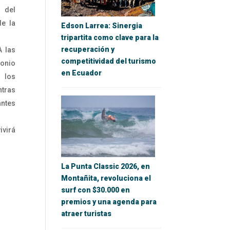
 del
de la
Edson Larrea: Sinergia
tripartita como clave para la
recuperación y
A las
competitividad del turismo
tonio
en Ecuador
 los
ntras
antes
ivirá
La Punta Classic 2026, en
Montañita, revoluciona el
surf con $30.000 en
premios y una agenda para
atraer turistas