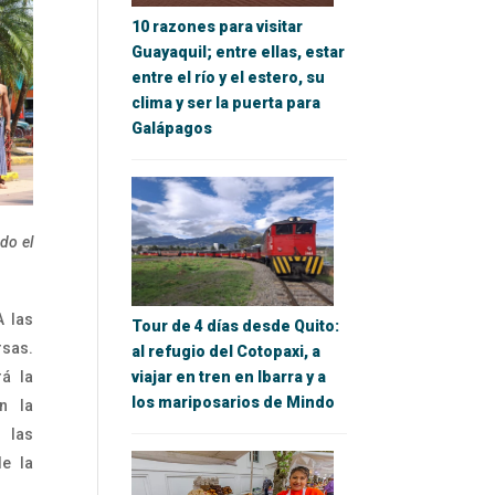
10 razones para visitar
Guayaquil; entre ellas, estar
entre el río y el estero, su
clima y ser la puerta para
Galápagos
do el
A las
Tour de 4 días desde Quito:
rsas.
al refugio del Cotopaxi, a
rá la
viajar en tren en Ibarra y a
los mariposarios de Mindo
n la
 las
e la