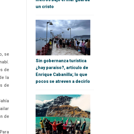
un cristo
o, se
Sin gobernanza turística
nabí.
¿hay paraíso?, artículo de
es de
Enrique Cabanilla; lo que
de la
pocos se atreven a decirlo
as de
ahía
ailar
ón de
 Para