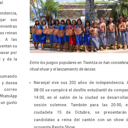
al.
ndencia,
ejar sus
, mientras
sus reinas
. A las
sentan su
pasar por
d y de la
Entre los juegos populares en Tiwintza se han considera
ritual shuar y el lanzamiento de lanzas.
 sumando
Naranjal vive sus 202 años de independencia. 
s y desea
 correo
08:00 se cumplirá el desfile estudiantil de compa
atsApp
14:00, en el salón de la ciudad se desarrolla
 un gusto
sesión solemne. También para las 20:00, e
ciudadela 15 de Octubre, se presentarán
candidatas a reina del cantón con un show d
orquesta Banda Show.