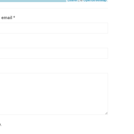
 email *
e.