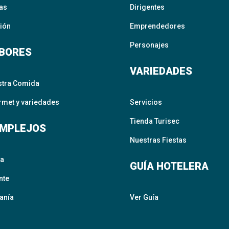
as
Dirigentes
ión
Emprendedores
Personajes
BORES
VARIEDADES
stra Comida
met y variedades
Servicios
Tienda Turisec
MPLEJOS
Nuestras Fiestas
ta
GUÍA HOTELERA
nte
anía
Ver Guía