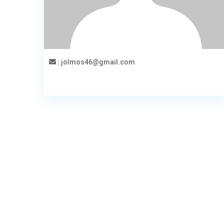
:
jolmos46@gmail.com