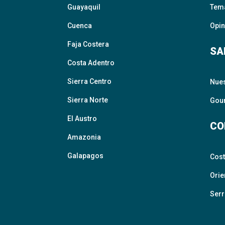
Guayaquil
Tem
Cuenca
Opin
Faja Costera
SA
Costa Adentro
Sierra Centro
Nue
Sierra Norte
Gour
El Austro
CO
Amazonia
Galapagos
Cos
Orie
Serr