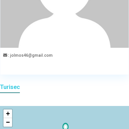
:
jolmos46@gmail.com
Turisec
+
−