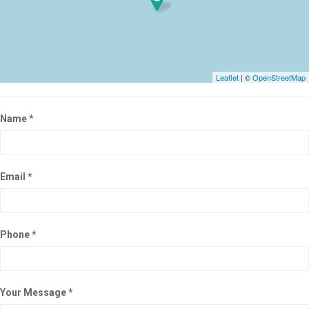
Leaflet
| ©
OpenStreetMap
Name *
Email *
Phone *
Your Message *