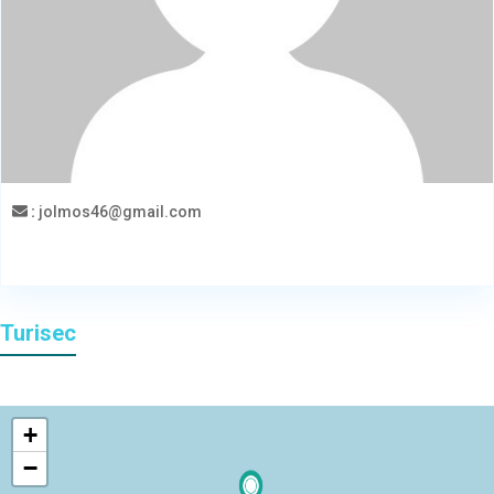
:
jolmos46@gmail.com
Turisec
+
−