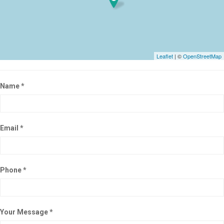
Leaflet
| ©
OpenStreetMap
Name *
Email *
Phone *
Your Message *