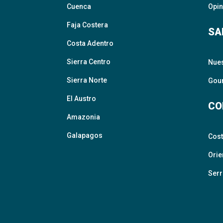
Cuenca
Opin
Faja Costera
SA
Costa Adentro
Sierra Centro
Nue
Sierra Norte
Gour
El Austro
CO
Amazonia
Galapagos
Cos
Orie
Serr