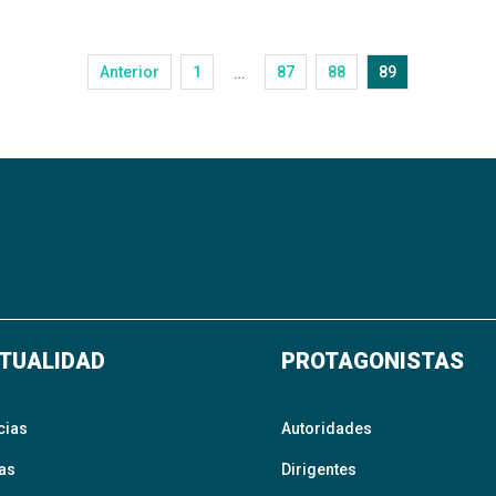
Anterior
1
87
88
89
…
TUALIDAD
PROTAGONISTAS
cias
Autoridades
as
Dirigentes