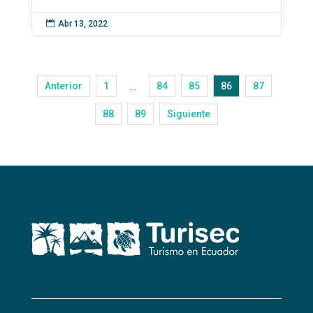

Abr 13, 2022
Anterior
1
84
85
86
87
…
88
89
Siguiente